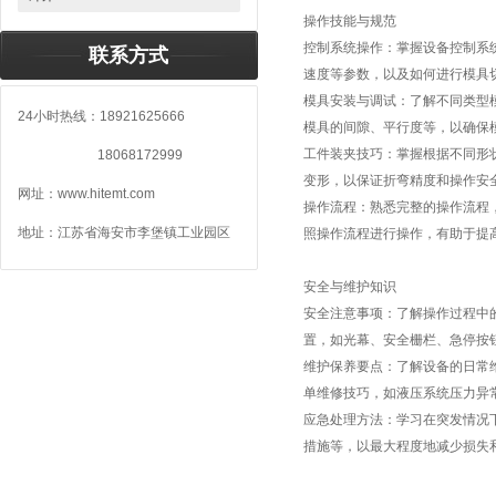
操作技能与规范
控制系统操作：掌握设备控制系
联系方式
速度等参数，以及如何进行模具
模具安装与调试：了解不同类型
24小时热线：18921625666
模具的间隙、平行度等，以确保
工件装夹技巧：掌握根据不同形
18068172999
变形，以保证折弯精度和操作安
网址：www.hitemt.com
操作流程：熟悉完整的操作流程
地址：江苏省海安市李堡镇工业园区
照操作流程进行操作，有助于提
安全与维护知识
安全注意事项：了解操作过程中
置，如光幕、安全栅栏、急停按
维护保养要点：了解设备的日常
单维修技巧，如液压系统压力异
1.
液压闸式剪板机、南通海特机
应急处理方法：学习在突发情况
2.
液压闸式剪板机、南通海特机
措施等，以最大程度地减少损失
3.
关于我们－南通海特机床制造
4.
新闻中心－南通海特机床制造