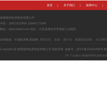
5.
产品展示-南通海特机床制造有
首页
|
关于我们
|
新闻中心
|
6.
企业荣誉－南通海特机床制造
7.
销售网络－南通海特机床制造
南通海特机床制造有限公司
9.
联系我们－南通海特机床制造
手机：18921625666 18068172999
10.
产品展示-南通海特机床制造
网址：www.hitemt.com 地址：江苏省海安市李堡镇工业园区
11.
产品展示-南通海特机床制造
友情链接：中国机床网,慧聪网,
阿里巴巴
热管
翅片管
南通激光切割
水力测功
12.
产品展示-南通海特机床制造
13.
产品展示-南通海特机床制造
Copyright @ 南通海特机床制造有限公司 版权所有 备案号：
苏ICP备10054469号
制
14.
产品展示-南通海特机床制造
15.
QC12Y系列液压摆式剪板机
16.
QC12K系列数控液压摆式剪
17.
QC11Y/K系列液压闸式剪
18.
WC67Y系列液压板料折弯机
19.
WC67Y系列数控液压板料折
20.
WE67K系列电液伺服数控折
21.
2-WC67YIK系列双机联
22.
Q11-6×2500机械剪板机