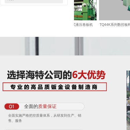
液压水平下调式卷板
W11S系列上辊万能式液压卷板机
TQ44K系列数控板料
全面的
质量保证
全面实施严格把控质量体系，从研发到生产、销
售、服务