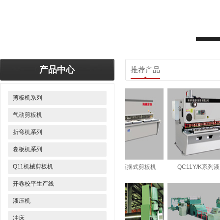
产品中心
推荐产品
剪板机系列
气动剪板机
折弯机系列
卷板机系列
Q11机械剪板机
列液压摆式剪板机
QC12K系列数控液压摆式剪板机
QC11Y/K系列液
开卷校平生产线
液压机
冲床