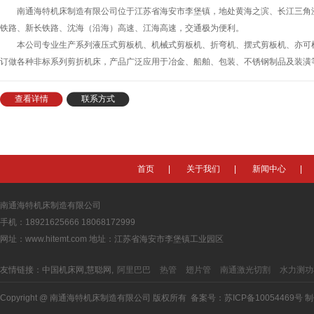
南通海特机床制造有限公司位于江苏省海安市李堡镇，地处黄海之滨、长江三角
1.
液压闸式剪板机、南通海特机
铁路、新长铁路、沈海（沿海）高速、江海高速，交通极为便利。
2.
液压闸式剪板机、南通海特机
本公司专业生产系列液压式剪板机、机械式剪板机、折弯机、摆式剪板机、亦可
3.
关于我们－南通海特机床制造
订做各种非标系列剪折机床，产品广泛应用于冶金、船舶、包装、不锈钢制品及装潢
4.
新闻中心－南通海特机床制造
5.
产品展示-南通海特机床制造有
查看详情
联系方式
6.
企业荣誉－南通海特机床制造
7.
销售网络－南通海特机床制造
9.
联系我们－南通海特机床制造
10.
产品展示-南通海特机床制造
首页
|
关于我们
|
新闻中心
|
11.
产品展示-南通海特机床制造
12.
产品展示-南通海特机床制造
南通海特机床制造有限公司
13.
产品展示-南通海特机床制造
手机：18921625666 18068172999
14.
产品展示-南通海特机床制造
网址：www.hitemt.com 地址：江苏省海安市李堡镇工业园区
15.
QC12Y系列液压摆式剪板机
友情链接：中国机床网,慧聪网,
阿里巴巴
热管
翅片管
南通激光切割
水力测功
16.
QC12K系列数控液压摆式剪
17.
QC11Y/K系列液压闸式剪
Copyright @ 南通海特机床制造有限公司 版权所有 备案号：
苏ICP备10054469号
制
18.
WC67Y系列液压板料折弯机